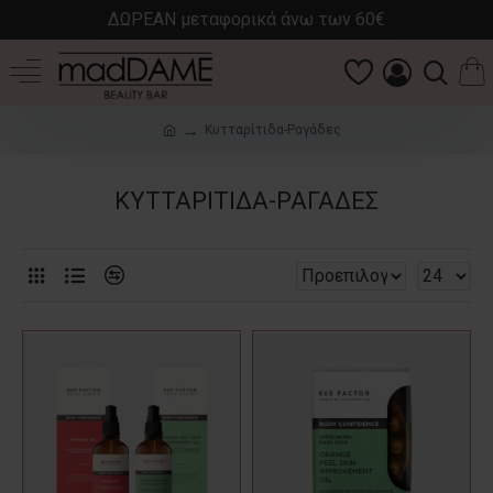
ΔΩΡΕΑΝ μεταφορικά άνω των 60€
Κυτταρίτιδα-Ραγάδες
ΚΥΤΤΑΡΊΤΙΔΑ-ΡΑΓΆΔΕΣ