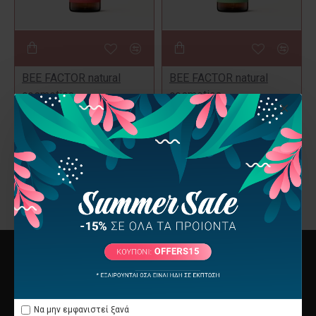
BEE FACTOR natural
BEE FACTOR natural
cosmetics
cosmetics
Ξηρό Λάδι Αδυνατίσματος
Ξηρό Λάδι Κατά Της
& Σύσφιξης Bee Factor
Κυτταρίτιδας Bee Factor
100ml
100ml
25,40€
24,40€
Έχετε φτάσει στο τέλος της λίστας
Να μην εμφανιστεί ξανά