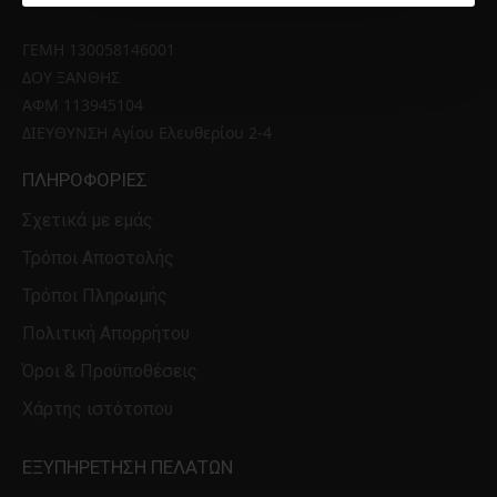
ΓΕΜΗ 130058146001 
ΔΟΥ ΞΑΝΘΗΣ 
ΑΦΜ 113945104 
ΔΙΕΥΘΥΝΣΗ Αγίου Ελευθερίου 2-4
ΠΛΗΡΟΦΟΡΊΕΣ
Σχετικά με εμάς
Τρόποι Αποστολής
Τρόποι Πληρωμής
Πολιτική Απορρήτου
Όροι & Προϋποθέσεις
Χάρτης ιστότοπου
ΕΞΥΠΗΡΈΤΗΣΗ ΠΕΛΑΤΏΝ