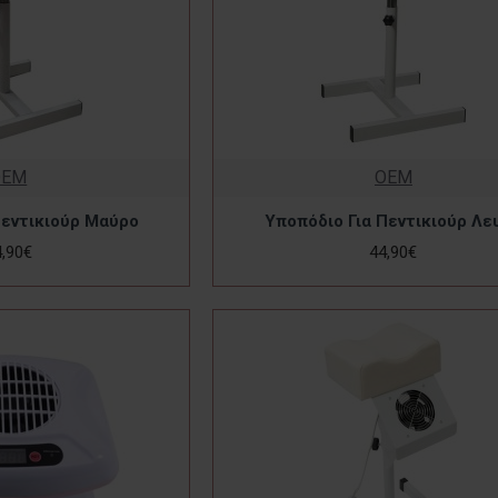
OEM
OEM
Πεντικιούρ Μαύρο
Υποπόδιο Για Πεντικιούρ Λε
4,90€
44,90€