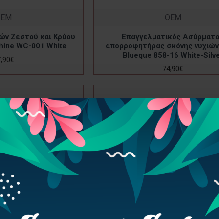
OEM
OEM
ών Ζεστού και Κρύου
Επαγγελματικός Ασύρματ
hine WC-001 White
απορροφητήρας σκόνης νυχιώ
Blueque 858-16 White-Silv
7,90€
74,90€
OEM
Σκαμπό Μανικιούρ Δερμάτινο 1