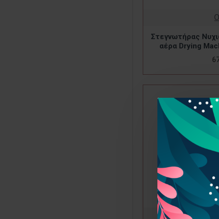
Στεγνωτήρας Νυχι
αέρα Drying Mac
6