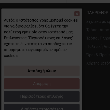
ΠΛΗΡΟΦΟΡΊ
×
Αυτός ο ιστότοπος χρησιμοποιεί cookies
Σχετικά με ε
για να διασφαλίσει ότι θα έχετε την
Τρόποι Αποσ
καλύτερη εμπειρία στον ιστότοπό μας.
Επιλέγοντας "Περισσότερες επιλογές"
Τρόποι Πλη
ΓΕΜΗ 130058146001 
έχετε τη δυνατότητα να αποδεχτείτε/
ΔΟΥ ΞΑΝΘΗΣ 
Πολιτική Απ
απορρίψετε συγκεκριμένες ομάδες
ΑΦΜ 113945104 
Όροι & Προϋ
cookies.
ΔΙΕΥΘΥΝΣΗ Αγίου Ελευθερίου 2-4
Χάρτης ιστό
Αποδοχή όλων
Απόρριψη
Περισσότερες επιλογές
Διαβάστε περισσότερα