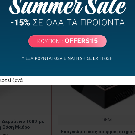
Ανοξείδωτη Βάση Λευκό
κός Ηλεκτρικός
24,90€
όνης Νυχιών 65W Max
showes
4,90€
ιστεί ξανά
OEM
 Δερμάτινο 100% με
η Βάση Μαύρο
Επαγγελματικός απορροφητήρας