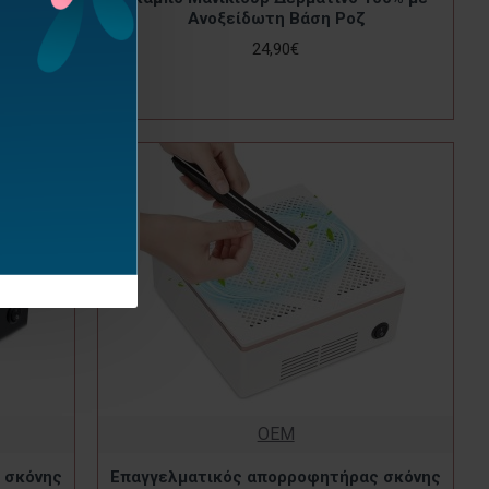
Ανοξείδωτη Βάση Ροζ
24,90€
OEM
 σκόνης
Επαγγελματικός απορροφητήρας σκόνης