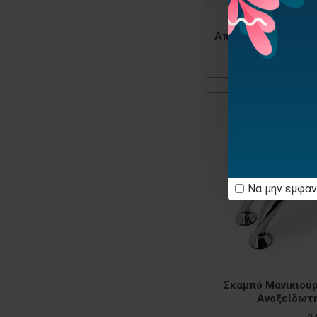
Επαγγελματι
Απορροφητήρας Σκ
Face
4
Να μην εμφαν
Σκαμπό Μανικιούρ
Ανοξείδωτ