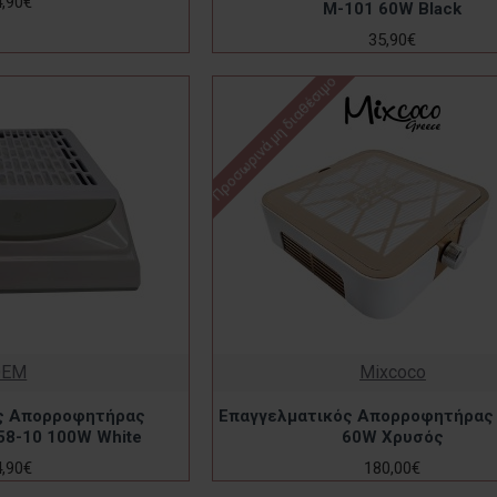
4,90€
M-101 60W Black
35,90€
Προσωρινά μη διαθέσιμο
OEM
Mixcoco
ς Απορροφητήρας
Επαγγελματικός Απορροφητήρας
58-10 100W White
60W Χρυσός
4,90€
180,00€