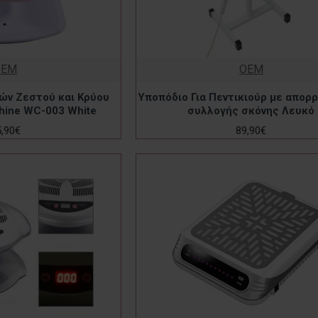
OEM
OEM
ών Ζεστού και Κρύου
Υποπόδιο Για Πεντικιούρ με απο
hine WC-003 White
συλλογής σκόνης Λευκό
5,90€
89,90€