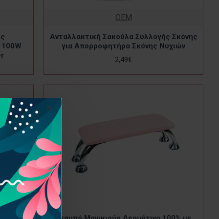
OEM
ος
Ανταλλακτική Σακούλα Συλλογής Σκόνης
ν 100W
για Απορροφητήρα Σκόνης Νυχιών
er
2,49€
00% με
Σκαμπό Μανικιούρ Δερμάτινο 100% με