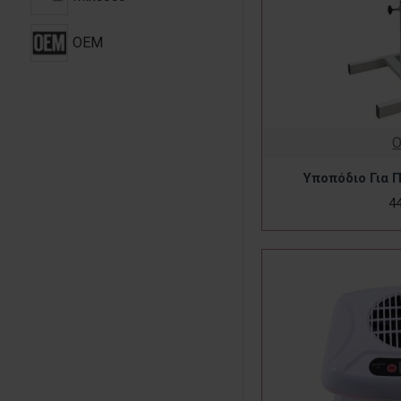
OEM
Υποπόδιο Για 
4