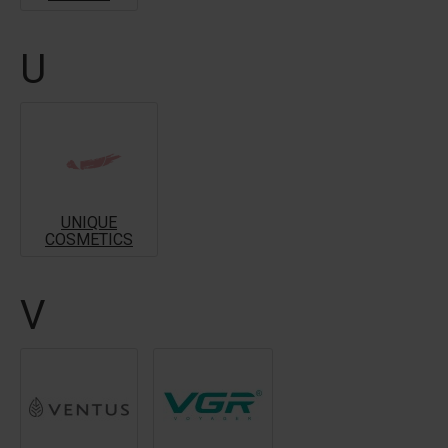
U
UNIQUE
COSMETICS
V