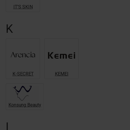
IT'S SKIN
K
K-SECRET
KEMEI
Konsung Beauty
L