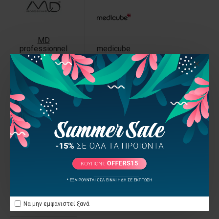
MD
professionnel
medicube
MEDIPEEL
MISSHA
Mixcoco
MON REVE
MORFOSE
Να μην εμφανιστεί ξανά