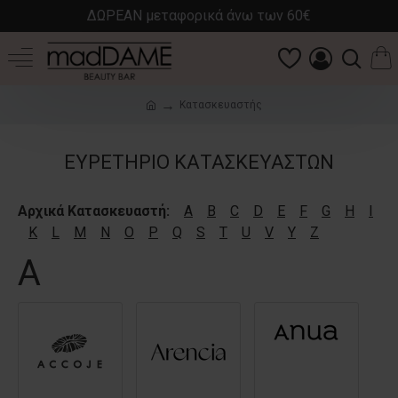
ΔΩΡΕΑΝ μεταφορικά άνω των 60€
Κατασκευαστής
ΕΥΡΕΤΉΡΙΟ ΚΑΤΑΣΚΕΥΑΣΤΏΝ
Αρχικά Κατασκευαστή:
A
B
C
D
E
F
G
H
I
K
L
M
N
O
P
Q
S
T
U
V
Y
Z
A