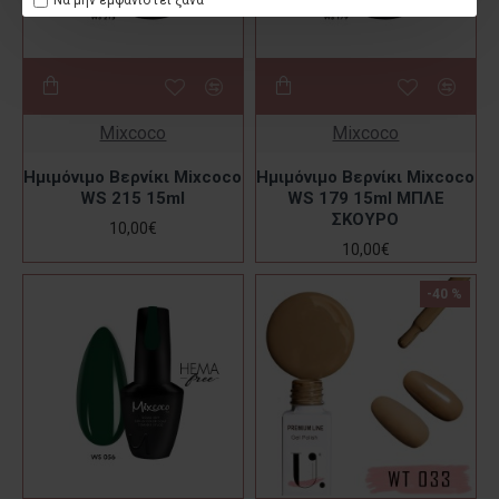
Να μην εμφανιστεί ξανά
Mixcoco
Mixcoco
Ημιμόνιμο Βερνίκι Mixcoco
Ημιμόνιμο Βερνίκι Mixcoco
WS 215 15ml
WS 179 15ml ΜΠΛΕ
ΣΚΟΥΡΟ
10,00€
10,00€
-40 %