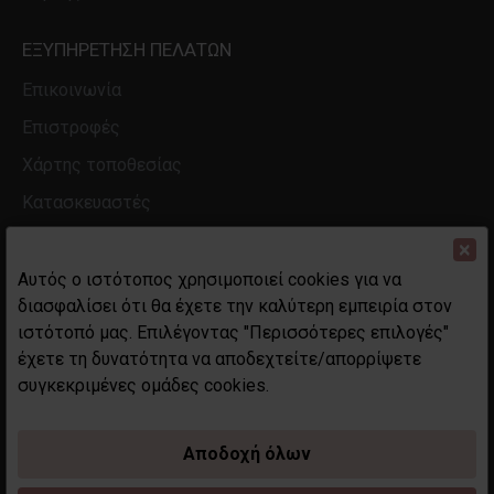
ΕΞΥΠΗΡΈΤΗΣΗ ΠΕΛΑΤΏΝ
Επικοινωνία
Επιστροφές
Χάρτης τοποθεσίας
Κατασκευαστές
Ο λογαριασμός μου
×
Ιστορικό
Αυτός ο ιστότοπος χρησιμοποιεί cookies για να
διασφαλίσει ότι θα έχετε την καλύτερη εμπειρία στον
ιστότοπό μας. Επιλέγοντας "Περισσότερες επιλογές"
έχετε τη δυνατότητα να αποδεχτείτε/απορρίψετε
συγκεκριμένες ομάδες cookies.
Αποδοχή όλων