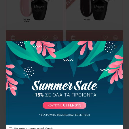
Mixcoco
Mixcoco
Ημιμόνιμο Βερνίκι Mixcoco
Ημιμόνιμο Βερνίκι Mixcoco
WS 248 15ml
WS 219 15ml ΚΑΦΕ
ΣΚΟΥΡΟ
10,00€
10,00€