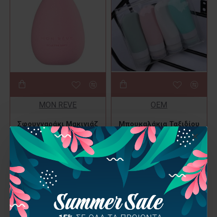
MON REVE
OEM
Σφουγγαράκι Μακιγιάζ
Μπουκαλάκια Ταξιδίου
MON REVE 01 Ultra Soft
Σιλικόνης 4 τμχ 60ml
Makeup Sponge
8,20€
5,90€