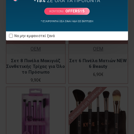
Να μην εμφανιστεί ξανά
OEM
OEM
Σετ 8 Πινέλα Μακιγιάζ
Σετ 6 Πινέλα Ματιών NEW
Συνθετικής Τρίχας για Όλο
6 Beauty
το Πρόσωπο
6,90€
9,90€
Προσωρινά μη διαθέσιμο