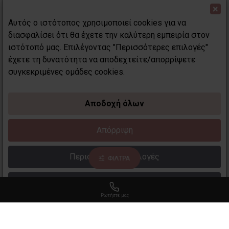
×
Αυτός ο ιστότοπος χρησιμοποιεί cookies για να
διασφαλίσει ότι θα έχετε την καλύτερη εμπειρία στον
ιστότοπό μας. Επιλέγοντας "Περισσότερες επιλογές"
έχετε τη δυνατότητα να αποδεχτείτε/απορρίψετε
συγκεκριμένες ομάδες cookies.
MON REVE
Αποδοχή όλων
MON REVE
Σετ Πινέλων The Ritzy
151 Πινέλο Φρυδιών
Απόρριψη
Collection 5 PCS BRUSH
Eyebrow Brush MON REVE
SET MON REVE
4,50€
Περισσότερες επιλογές
38,90€
ΦΙΛΤΡΑ
Διαβάστε περισσότερα
Ρωτήστε μας