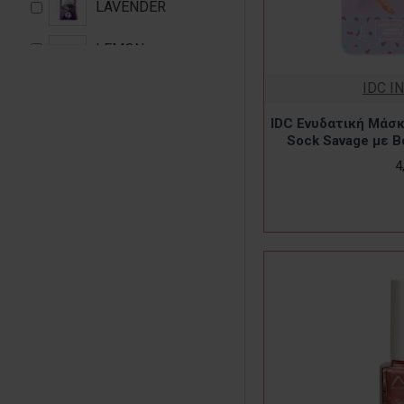
LAVENDER
LEMON
LILY
IDC I
OSMANTHUS
IDC Ενυδατική Μάσκ
Sock Savage με Β
PEACH
4
PINEAPPLE
ROSE
STRAWBERRY