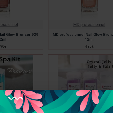
essionnel
MD professionnel
ail Glow Bronzer 929
MD professionnel Nail Glow Bron
2ml
12ml
,90€
4,90€