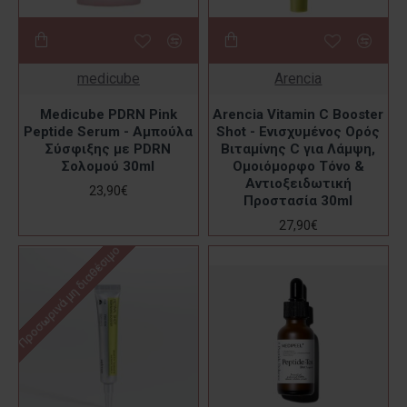
medicube
Arencia
Medicube PDRN Pink
Arencia Vitamin C Booster
Peptide Serum - Αμπούλα
Shot - Ενισχυμένος Ορός
Σύσφιξης με PDRN
Βιταμίνης C για Λάμψη,
Σολομού 30ml
Ομοιόμορφο Τόνο &
Αντιοξειδωτική
23,90€
Προστασία 30ml
27,90€
Προσωρινά μη διαθέσιμο