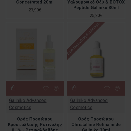
Concetrated 20ml
Υαλουρονικό Οξύ & ΒΟΤOΧ
Peptide Galiniko 30ml
27,90€
25,30€
Προσωρινά μη διαθέσιμο
Galiniko Advanced
Galiniko Advanced
Cosmetics
Cosmetics
Ορός Προσώπου
Ορός Προσώπου
Κρυσταλλικής Ρετινόλης
Christalline Retinalmide
0,1% - Ρετιναλδεϋδης
Galiniko 30ml