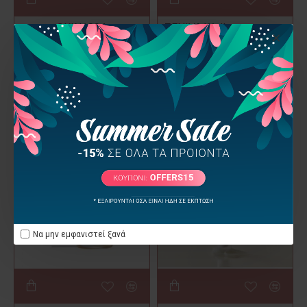
SKIN1004
ZENIVA Wellness
Premium Products
SKIN 1004 Madagascar
Centella Ampoule -
My Zen Αντιγηραντικός &
Καταπραϋντικός Ορός
Έξτρα Ενυδατικός Ορός
55ml
Προσώπου ZENIVA 30ml
21,90€
26,00€
Να μην εμφανιστεί ξανά