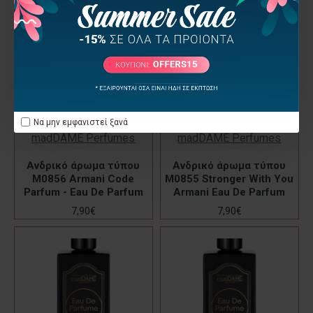
Να μην εμφανιστεί ξανά
madDAME Perfumes
madDAME Perfumes
Ανδρικό άρωμα τύπου
Ανδρικό άρωμα τύπου
M0856 Armani Code
M0855 Stronger With You
Parfum - Eau De Parfum
Armani Eau De Parfum
7,90€
7,90€