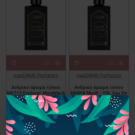
madDAME Perfumes
madDAME Perfumes
Ανδρικό άρωμα τύπου
Ανδρικό άρωμα τύπου
M0713 Explorer-Montblack
M0898 Myslf - YSL Eau De
Eau De Parfum
Parfum
7,90€
7,90€