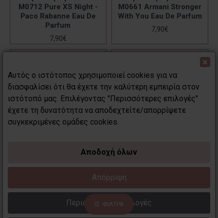
M0712 Pure XS Night -
M0661 Armani Stronger
Paco Rabanne Eau De
With You Eau De Parfum
Parfum
7,90€
7,90€
×
Αυτός ο ιστότοπος χρησιμοποιεί cookies για να
διασφαλίσει ότι θα έχετε την καλύτερη εμπειρία στον
ιστότοπό μας. Επιλέγοντας "Περισσότερες επιλογές"
έχετε τη δυνατότητα να αποδεχτείτε/απορρίψετε
συγκεκριμένες ομάδες cookies.
Αποδοχή όλων
Απόρριψη
madDAME Perfumes
madDAME Perfumes
Ανδρικό άρωμα τύπου
Ανδρικό άρωμα τύπου
Περισσότερες επιλογές
ΦΙΛΤΡΑ
M0629 Bad Diesel Eau De
M0590 Boss Bottled - Hugo
Parfum
Eau De Parfum