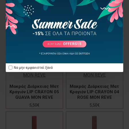
Να μην εμφανιστεί ξανά
MON REVE
MON REVE
Μακράς Διάρκειας Ματ
Μακράς Διάρκειας Ματ
Κραγιόν LIP CRAYON 05
Κραγιόν LIP CRAYON 04
GUAVA MON REVE
ROSE MON REVE
5,50€
5,50€