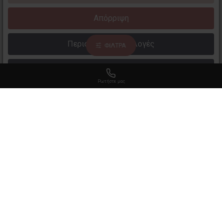
MUA MAKEUP
MUA MAKEUP
ACADEMY
ACADEMY
Απόρριψη
New MUA Intense Colour
New MUA Intense Colour
Περισσότερες επιλογές
Lip Liner - Sincere
Lip Liner - Romance
ΦΙΛΤΡΑ
2,99€
2,99€
Διαβάστε περισσότερα
Ρωτήστε μας
MUA MAKEUP
MUA MAKEUP
ACADEMY
ACADEMY