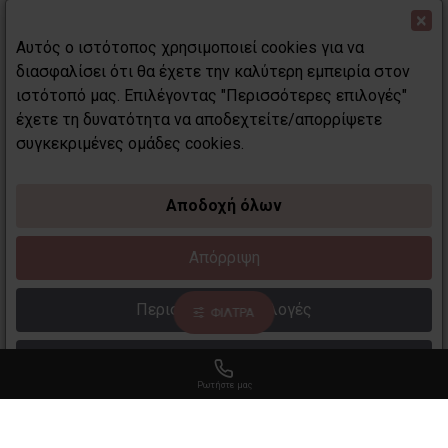
×
Αυτός ο ιστότοπος χρησιμοποιεί cookies για να
διασφαλίσει ότι θα έχετε την καλύτερη εμπειρία στον
ιστότοπό μας. Επιλέγοντας "Περισσότερες επιλογές"
έχετε τη δυνατότητα να αποδεχτείτε/απορρίψετε
συγκεκριμένες ομάδες cookies.
MD professionnel
MD professionnel
Αποδοχή όλων
MD professionnel Eye
MD professionnel Eye
Sponge Applicator – 08
Shader Brush – 07
Απόρριψη
6,50€
6,50€
Περισσότερες επιλογές
ΦΙΛΤΡΑ
Διαβάστε περισσότερα
Ρωτήστε μας