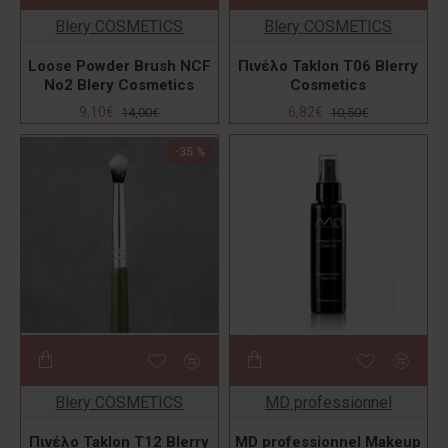
Blery COSMETICS
Blery COSMETICS
Loose Powder Brush NCF
Πινέλο Taklon T06 Blerry
No2 Blery Cosmetics
Cosmetics
9,10€
6,82€
14,00€
10,50€
-35 %
Blery COSMETICS
MD professionnel
Πινέλο Taklon T12 Blerry
MD professionnel Makeup