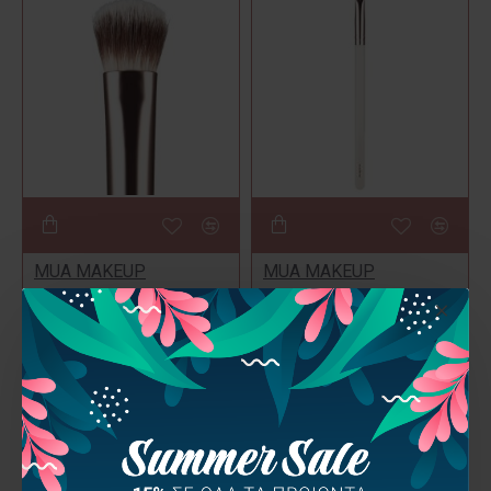
MUA MAKEUP
MUA MAKEUP
ACADEMY
ACADEMY
MUA Flat Eye Base Brush
MUA Angled Brow & Liner
Holo
Brush Holo
5,99€
5,99€
-35 %
-35 %