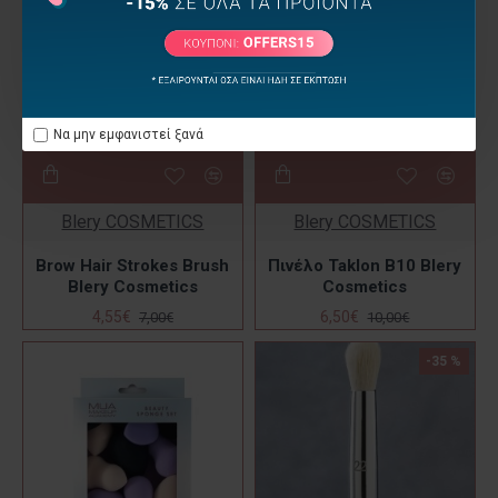
Να μην εμφανιστεί ξανά
Blery COSMETICS
Blery COSMETICS
Brow Hair Strokes Brush
Πινέλο Taklon B10 Blery
Blery Cosmetics
Cosmetics
4,55€
6,50€
7,00€
10,00€
-35 %