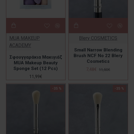
MUA MAKEUP
Blery COSMETICS
ACADEMY
Small Narrow Blending
Brush NCF No 22 Blery
Σφουγγαράκια Μακιγιάζ
Cosmetics
MUA Makeup Beauty
Sponge Set (12 Pcs)
7,48€
11,50€
11,99€
-35 %
-35 %