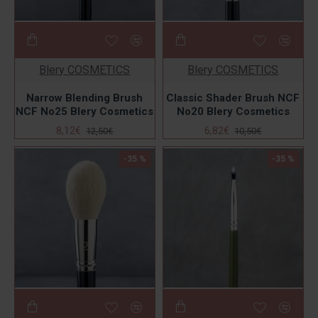
Blery COSMETICS
Blery COSMETICS
Narrow Blending Brush
Classic Shader Brush NCF
NCF No25 Blery Cosmetics
No20 Blery Cosmetics
8,12€
6,82€
12,50€
10,50€
-35 %
-35 %