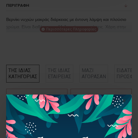
ΠΕΡΙΓΡΑΦΉ
Βερνίκι νυχιών μακράς διάρκειας με έντονη λάμψη και πλούσιο
χρώμα. Είναι διαθέσιμο σε 61 ζωηρές απoχρώσεις. Χάρη στην
ειδική του φόρμουλα στεγνώνει άμεσα. Το πινελάκι του είναι
πλατύ, φαρδύ και με στρογγυλεμένες γωνίες, επιτρέποντας μια
εύκολη εφαρμογή με ένα πέρασμα μόνο.
Συστατικα
ΤΗΣ ΙΔΙΑΣ
ΤΗΣ ΙΔΙΑΣ
ΜΑΖΙ
ΕΙΔΑΤΕ
ETHYL ACETATE, BUTYL ACETATE, NITROCELLULOSE,
ΚΑΤΗΓΟΡΙΑΣ
ΕΤΑΙΡΕΙΑΣ
ΑΓΟΡΑΣΑΝ
ΠΡΟΣΦΑ
POLYESTER-23, ACETYL TRIBUTYL CITRATE, ISOPROPYL
ALCOHOL, STEARALKONIUM BENTONITE,
STYRENE/ACRYLATES COPOLYMER, ADIPIC
ACID/NEOPENTYL GLYCOL/TRIMELLITIC ANHYDRIDE
COPOLYMER, DIACETONE ALCOHOL, SUCROSE ACETATE
ISOBUTYRATE, ACRYLATES COPOLYMER, SILICA,
PHOSPHORIC ACID, TRIETHOXYCAPRYLYLSILANE,
BUMETRIZOLE, [+/- MAY CONTAIN : CI 15850, CI 15865, CI