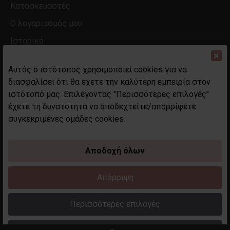
Κατασκευαστές
Ο λογαριασμός μου
Ιστορικό
×
Αυτός ο ιστότοπος χρησιμοποιεί cookies για να
διασφαλίσει ότι θα έχετε την καλύτερη εμπειρία στον
ιστότοπό μας. Επιλέγοντας "Περισσότερες επιλογές"
έχετε τη δυνατότητα να αποδεχτείτε/απορρίψετε
συγκεκριμένες ομάδες cookies.
Αποδοχή όλων
Απόρριψη
Περισσότερες επιλογές
Copyright 2023 maddame.gr. All rights reserved. Created by
Techplace.