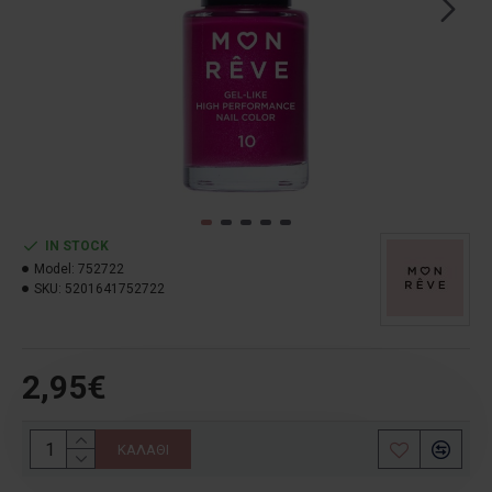
IN STOCK
Model:
752722
SKU:
5201641752722
2,95€
ΚΑΛΆΘΙ