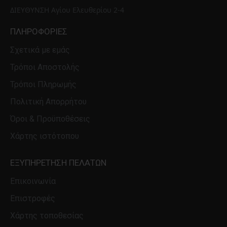
ΔΙΕΥΘΥΝΣΗ Αγίου Ελευθερίου 2-4
Απόλαυσε πλούσιο χρώμα, κάθε φορά που χρειάζεσαι μια
αλλαγή διάθεσης!
ΠΛΗΡΟΦΟΡΊΕΣ
Εφάρμοσε δύο στρώσεις πάνω από καθαρά νύχια. Αφαιρείται
Σχετικά με εμάς
όπως το κανονικό βερνίκι νυχιών.
Τρόποι Αποστολής
Τρόποι Πληρωμής
Πολιτική Απορρήτου
Όροι & Προϋποθέσεις
Χάρτης ιστότοπου
ΕΞΥΠΗΡΈΤΗΣΗ ΠΕΛΑΤΏΝ
Επικοινωνία
Επιστροφές
Χάρτης τοποθεσίας