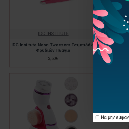
IDC INSTITUTE
IDC Institute Neon Tweezers Τσιμπιδάκι
Ηλεκτρικ
Φρυδιών Πλάγιο
Καθαρισμ
3,50€
Να μην εμφαν