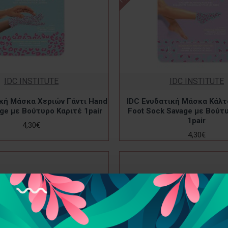
IDC INSTITUTE
IDC INSTITUTE
ική Μάσκα Χεριών Γάντι Hand
IDC Ενυδατική Μάσκα Κάλ
ge με Βούτυρο Καριτέ 1pair
Foot Sock Savage με Βούτ
1pair
4,30€
4,30€