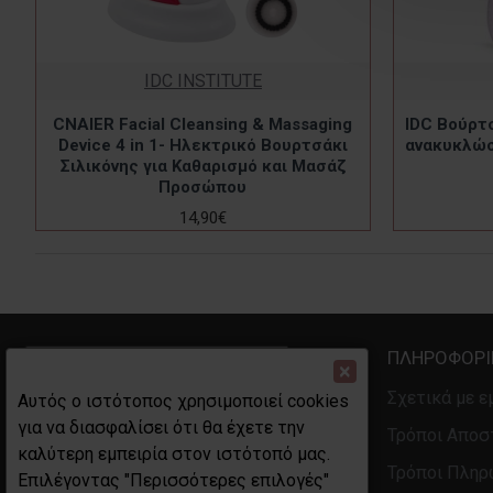
IDC INSTITUTE
CNAIER Facial Cleansing & Massaging
IDC Βούρτ
Device 4 in 1- Ηλεκτρικό Βουρτσάκι
ανακυκλώσι
Σιλικόνης για Καθαρισμό και Μασάζ
Προσώπου
14,90€
ΠΛΗΡΟΦΟΡΊ
×
Σχετικά με ε
Αυτός ο ιστότοπος χρησιμοποιεί cookies
για να διασφαλίσει ότι θα έχετε την
Τρόποι Αποσ
καλύτερη εμπειρία στον ιστότοπό μας.
Τρόποι Πλη
ΓΕΜΗ 130058146001 
Επιλέγοντας "Περισσότερες επιλογές"