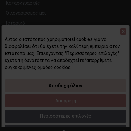
Κατασκευαστές
Ο λογαριασμός μου
Ιστορικό
×
Αυτός ο ιστότοπος χρησιμοποιεί cookies για να
διασφαλίσει ότι θα έχετε την καλύτερη εμπειρία στον
ιστότοπό μας. Επιλέγοντας "Περισσότερες επιλογές"
έχετε τη δυνατότητα να αποδεχτείτε/απορρίψετε
συγκεκριμένες ομάδες cookies.
Αποδοχή όλων
Απόρριψη
Περισσότερες επιλογές
Copyright 2023 maddame.gr. All rights reserved. Created by
Techplace.