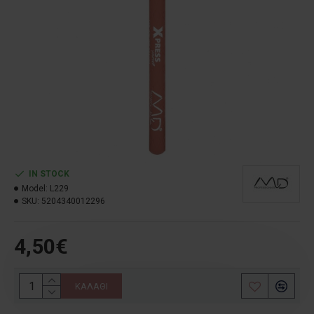
IN STOCK
Model:
L229
SKU:
5204340012296
4,50€
ΚΑΛΆΘΙ