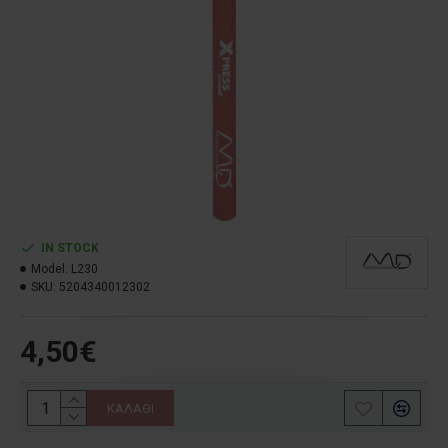
IN STOCK
Model:
L230
SKU:
5204340012302
4,50€
ΚΑΛΆΘΙ