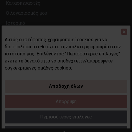
Κατασκευαστές
Ο λογαριασμός μου
Ιστορικό
×
Αυτός ο ιστότοπος χρησιμοποιεί cookies για να
διασφαλίσει ότι θα έχετε την καλύτερη εμπειρία στον
ιστότοπό μας. Επιλέγοντας "Περισσότερες επιλογές"
έχετε τη δυνατότητα να αποδεχτείτε/απορρίψετε
συγκεκριμένες ομάδες cookies.
Αποδοχή όλων
Απόρριψη
Περισσότερες επιλογές
Copyright 2023 maddame.gr. All rights reserved. Created by
Techplace.