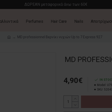
ΔΩΡΕΑΝ μεταφορικά άνω των 60€
αλλυντικά
Perfumes
Hair Care
Nails
Αποτρίχωσ
MD professionnel Βερνίκι νυχιών Up to 7 Express 927
MD PROFESSI
4,90€
IN STO
Model:
U7
SKU:
5204