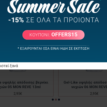
ΜΑΖΙ ΑΓΟΡΑΣΑΝ
ΕΙΔΑΤΕ ΠΡΟΣΦΑΤΑ
ιστεί ξανά
ke υψηλής απόδοσης βερνίκι
Gel-Like υψηλής απόδοσ
χιών 05 MON REVE 13ml
νυχιών 06 MON REVE
2,95€
2,95€