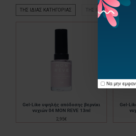
ΤΗΣ ΙΔΙΑΣ ΚΑΤΗΓΟΡΙΑΣ
ΤΗΣ ΙΔΙΑΣ ΕΤΑΙΡΕΙΑΣ
Να μην εμφαν
κι
Gel-Like υψηλής απόδοσης βερνίκι
Gel-Li
νυχιών 04 MON REVE 13ml
νυ
2,95€