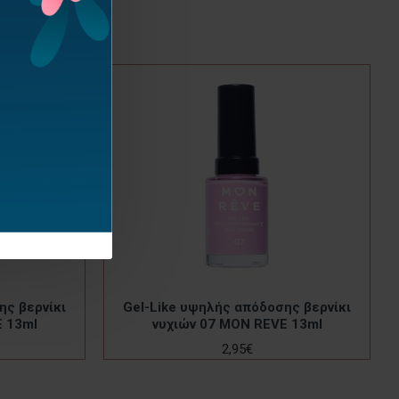
ης βερνίκι
Gel-Like υψηλής απόδοσης βερνίκι
 13ml
νυχιών 07 MON REVE 13ml
2,95€