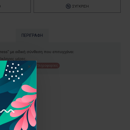
Ό
ΣΎΓΚΡΙΣΗ
ΠΕΡΙΓΡΑΦΉ
ress" με ειδική σύνθεση που επιτυγχάνει:
λόκληρες μέρες.
ι μόνο σε συνδυασμό με το top coat "Fast Dry 7-Stay".