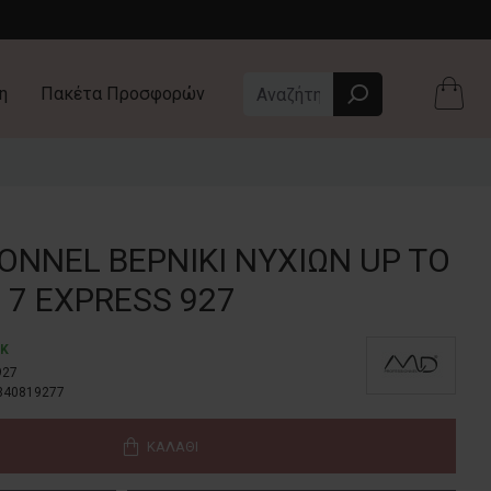
η
Πακέτα Προσφορών
ONNEL ΒΕΡΝΊΚΙ ΝΥΧΙΏΝ UP TO
7 EXPRESS 927
CK
927
340819277
ΚΑΛΆΘΙ