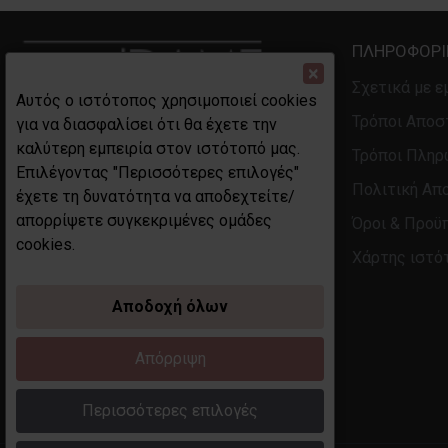
ΠΛΗΡΟΦΟΡΊ
×
Σχετικά με ε
Αυτός ο ιστότοπος χρησιμοποιεί cookies
Τρόποι Αποσ
για να διασφαλίσει ότι θα έχετε την
καλύτερη εμπειρία στον ιστότοπό μας.
Τρόποι Πλη
ΓΕΜΗ 130058146001 
Επιλέγοντας "Περισσότερες επιλογές"
ΔΟΥ ΞΑΝΘΗΣ 
Πολιτική Απ
έχετε τη δυνατότητα να αποδεχτείτε/
ΑΦΜ 113945104 
απορρίψετε συγκεκριμένες ομάδες
Όροι & Προϋ
ΔΙΕΥΘΥΝΣΗ Αγίου Ελευθερίου 2-4
cookies.
Χάρτης ιστό
Αποδοχή όλων
Απόρριψη
Περισσότερες επιλογές