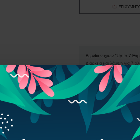
ΕΠΙΘΥΜΗΤ
Βερνίκι νυχιών "Up to 7 Exp
Διάρκεια και λάμψη για 7 ο
Γρήγορο Στέγνωμα.
Το αποτέλεσμα επιτυγχάνετα