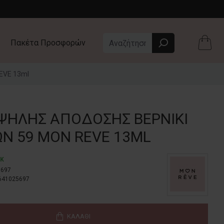
Πακέτα Προσφορών
REVE 13ml
ΥΨΗΛΉΣ ΑΠΌΔΟΣΗΣ ΒΕΡΝΊΚΙ
ΏΝ 59 MON REVE 13ML
CK
5697
641025697
ΚΑΛΆΘΙ