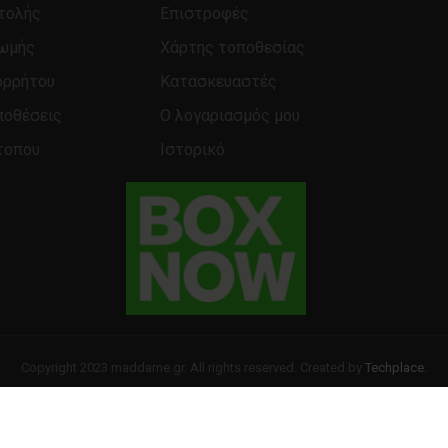
τολής
Επιστροφές
Εφάρμοσε δύο στρώσεις πάν
νυχιών.
ρωμής
Χάρτης τοποθεσίας
ορρήτου
Κατασκευαστές
ποθέσεις
Ο λογαριασμός μου
τοπου
Ιστορικό
Copyright 2023 maddame.gr. All rights reserved. Created by
Techplace.