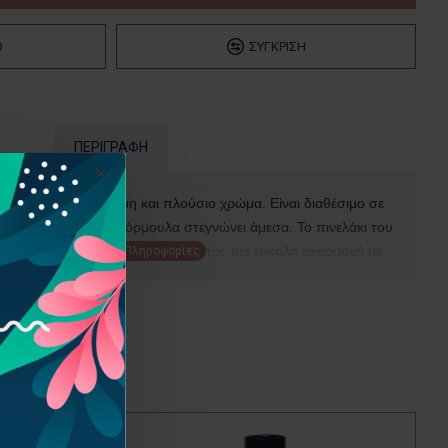
Ό
ΣΎΓΚΡΙΣΗ
ΠΕΡΙΓΡΑΦΉ
κειας με έντονη λάμψη και πλούσιο χρώμα. Είναι διαθέσιμο σε
η στην ειδική του φόρμουλα στεγνώνει άμεσα. Το πινελάκι του
στρογγυλεμένες γωνίες, επιτρέποντας μια εύκολη εφαρμογή με
ACETATE, NITROCELLULOSE, POLYESTER-23, ACETYL
PROPYL ALCOHOL, STEARALKONIUM BENTONITE,
OLYMER, ADIPIC ACID/NEOPENTYL GLYCOL/TRIMELLITIC
 DIACETONE ALCOHOL, SUCROSE ACETATE