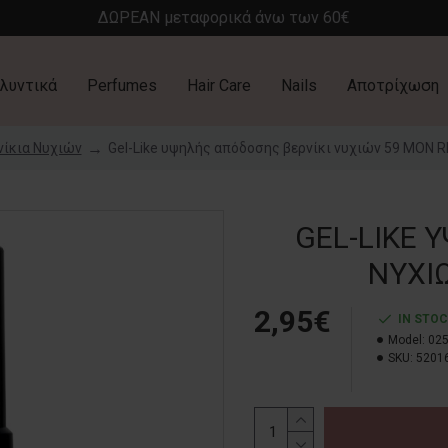
ΔΩΡΕΑΝ μεταφορικά άνω των 60€
λυντικά
Perfumes
Hair Care
Nails
Αποτρίχωση
νίκια Νυχιών
Gel-Like υψηλής απόδοσης βερνίκι νυχιών 59 MON 
GEL-LIKE 
ΝΥΧΙ
2,95€
IN STO
Model:
02
SKU:
5201