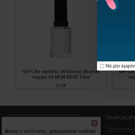
Να μην εμφαν
κι
Gel-Like υψηλής απόδοσης βερνίκι
Gel-Li
νυχιών 04 MON REVE 13ml
νυ
2,95€
ΠΛΗΡΟΦΟΡΊ
×
Σχετικά με ε
Αυτός ο ιστότοπος χρησιμοποιεί cookies