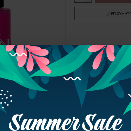
ΕΠΙΘΥΜΗΤ
Βερνίκι νυχιών μακράς διάρ
61 ζωηρές απoχρώσεις. Χάρ
είναι πλατύ, φαρδύ και με 
ένα πέρασμα μόνο.
Συστατικα
ETHYL ACETATE, BUTYL 
ΜΑΖΙ ΑΓΟΡΑΣΑΝ
ΕΙΔΑΤΕ ΠΡΟΣΦΑΤΑ
TRIBUTYL CITRATE, ISO
STYRENE/ACRYLATES COP
ANHYDRIDE COPOLYMER,