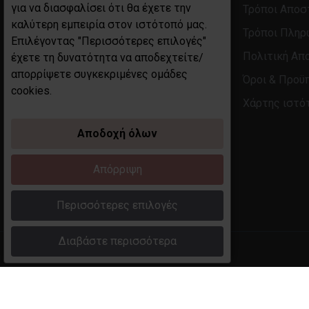
για να διασφαλίσει ότι θα έχετε την
Τρόποι Αποσ
καλύτερη εμπειρία στον ιστότοπό μας.
Τρόποι Πλη
ΓΕΜΗ 130058146001 
Επιλέγοντας "Περισσότερες επιλογές"
ΔΟΥ ΞΑΝΘΗΣ 
Πολιτική Απ
έχετε τη δυνατότητα να αποδεχτείτε/
ΑΦΜ 113945104 
απορρίψετε συγκεκριμένες ομάδες
Όροι & Προϋ
ΔΙΕΥΘΥΝΣΗ Αγίου Ελευθερίου 2-4
cookies.
Χάρτης ιστό
Αποδοχή όλων
Απόρριψη
Περισσότερες επιλογές
Διαβάστε περισσότερα